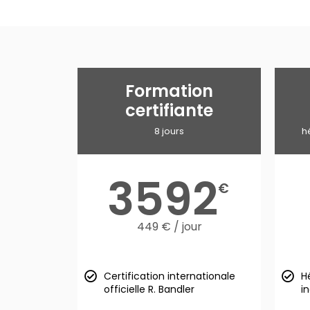
Formation
certifiante
8 jours
h
3592
€
449 € / jour
Certification internationale
H
officielle R. Bandler
i