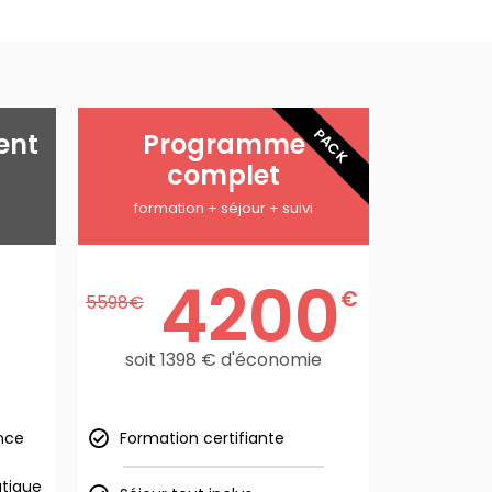
PACK
ent
Programme
complet
formation + séjour + suivi
4200
€
5598
€
soit 1398 € d'économie
ance
Formation certifiante
atique