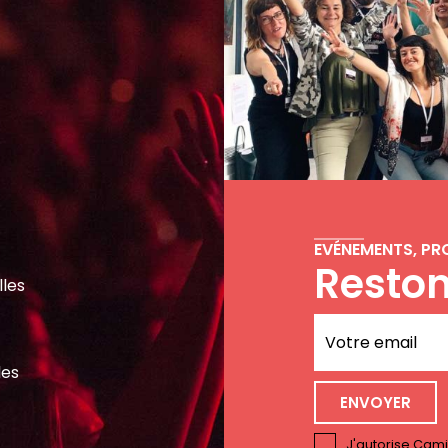
EVÉNEMENTS, PR
Reston
lles
les
J'autorise Cam