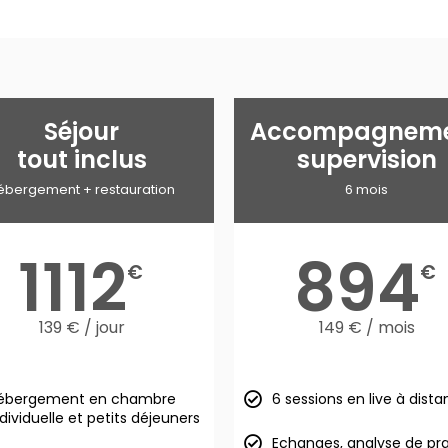
Séjour
Accompagnem
tout inclus
supervision
ébergement + restauration
6 mois
1112
894
€
€
139 € / jour
149 € / mois
ébergement en chambre
6 sessions en live à dist
ndividuelle et petits déjeuners
Echanges, analyse de pr