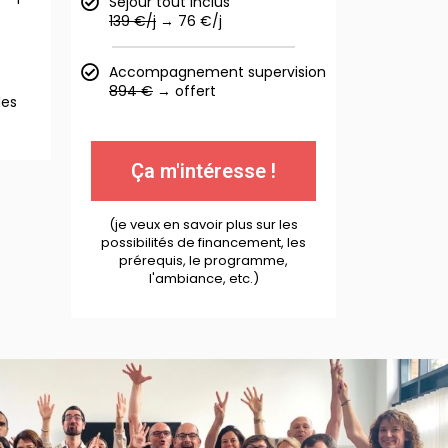
Séjour tout inclus
139 €/j
→ 76 €/j
Accompagnement supervision
894 €
→ offert
des
Ça m'intéresse !
(je veux en savoir plus sur les
possibilités de financement, les
prérequis, le programme,
l'ambiance, etc.)