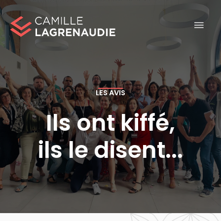
Skip
MAI
to
MEN
content
LES AVIS
Ils ont kiffé,
ils le disent...