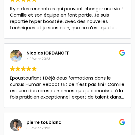
Il y a des rencontres qui peuvent changer une vie !
Camille et son équipe en font partie. Je suis
repartie hyper boostée, avec des nouvelles
techniques et je sens bien, que ce n’est que le
début de grands changements ! Ce matin j’ai
pratiqué une technique en séance et ça a fait la
différence auprès de ma cliente ! Elle est repartie
boostée et elle a tourné la page de son ancien job
Nicolas IORDANOFF
! Je recommande vivement cette formation PNL
4 Février 2023
avec Camille !
Époustouflant ! Déjà deux formations dans le
cursus Human Reboot ! Et ce n'est pas fini ! Camille
est une des rares personnes que je connaisse à la
fois praticien exceptionnel, expert de talent dans
sa discipline et formateur génial ! Une formation ,
c'est pour moi vivre un moment exceptionnel et là
c'est gagné à chaque fois ! Grand merci aussi à la
non moins talentueuse Marie Lys Antoniotti pour sa
pierre toublanc
présence efficiente et rassurante ! Bravo les
3 Février 2023
artistes !