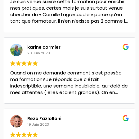
Je suis venue suivre cette formation pour enrichir
mes pratiques, certes mais je suis surtout venue
chercher du « Camille Lagrenaudie » parce qu’en
tant que formateur, il n’en n’existe pas 2 comme lui
! Il est tellement captivant que les journées
passent à mille à l’heure. Il sait transmettre ce qu’il
vit, sa passion, son savoir, ce qui l’anime avec une
telle force qu’elle est contagieuse ! Il sait rendre
karine cormier
simple ce qui peut paraître complexe et nous fait
20 Juin 2023
repartir avec un vrai sentiment de compétences !
Tout ça dans un cadre et une bienveillance qui fait
Quand on me demande comment s’est passée
le plus grand bien. Merci d’être toi Camille ! Et merci
ma formation? Je réponds que c’était
à ses équipes de choc toute aussi pertinentes
indescriptible, une semaine inoubliable, au-delà de
que lui. Un savoureux cocktail à consommer sans
mes attentes ( elles étaient grandes). On en
modération !
ressort grandi tant sur le plan personnel que
professionnel.N’hésitez plus, foncez et offrez-vous
ainsi qu’à vos clients un magnifique cadeau pour
se libérer et vivre pleinement ses projets.
Reza Fazlollahi
19 Juin 2023