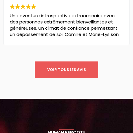
participants est maintenant capable de catalyser
attend.
cette transformation pour les personnes qu'ils
Une aventure introspective extraordinaire avec
accompagnent. Merci Camille & Marie-Lys. Et au
des personnes extrêmement bienveillantes et
plaisir de vous revoir pour le niveau 2 !
généreuses. Un climat de confiance permettant
un dépassement de soi. Camille et Marie-Lys sont
exceptionnels. Hâte de vous retrouver pour la suite
du parcours😉. Elodie
VOIR TOUS LES AVIS
HUMAN REBOOT®