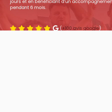
jours et en bénéficiant d’un accompagnemen
pendant 6 mois.
(
+100 avis google
)
+ 500 participants
HUMAN REBOOT®